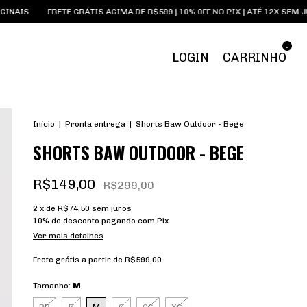
RETE GRÁTIS ACIMA DE R$599 | 10% 0FF NO PIX | ATÉ 12X SEM JUROS
SNE
0
LOGIN
CARRINHO
Início
|
Pronta entrega
|
Shorts Baw Outdoor - Bege
SHORTS BAW OUTDOOR - BEGE
R$149,00
R$299,00
2
x de
R$74,50
sem juros
10% de desconto
pagando com Pix
Ver mais detalhes
Frete grátis
a partir de
R$599,00
Tamanho:
M