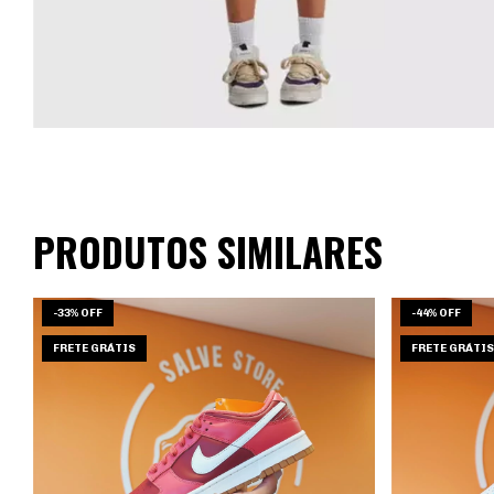
PRODUTOS SIMILARES
-
33
%
OFF
-
44
%
OFF
FRETE GRÁTIS
FRETE GRÁTIS