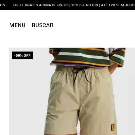
 GRÁTIS ACIMA DE R$599 | 10% 0FF NO PIX | ATÉ 12X SEM JUROS
SNEAKE
MENU
BUSCAR
-
50
%
OFF