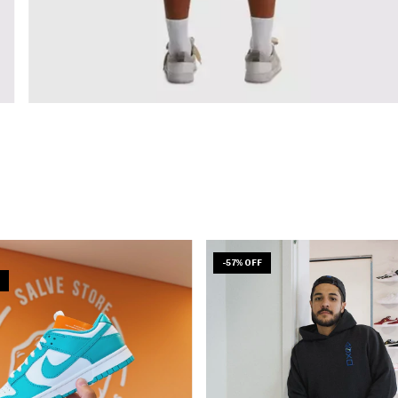
-
57
%
OFF