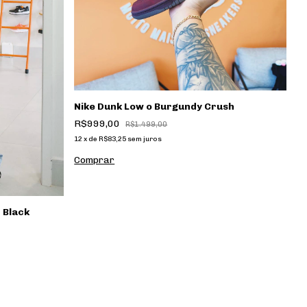
Nike Dunk Low o Burgundy Crush
R$999,00
R$1.499,00
12
x
de
R$83,25
sem juros
Comprar
 Black
N
R
12
C