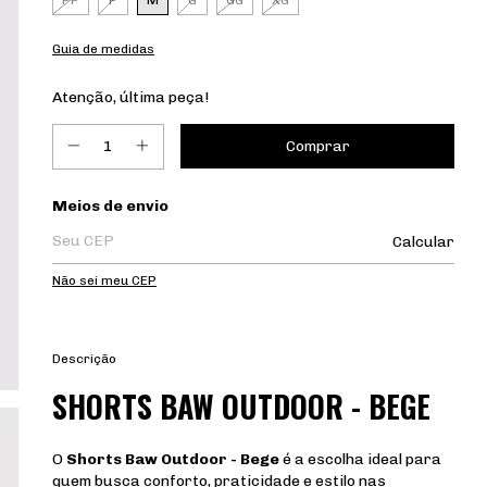
PP
P
M
G
GG
XG
Guia de medidas
Atenção, última peça!
Entregas para o CEP:
Meios de envio
Calcular
Não sei meu CEP
Descrição
SHORTS BAW OUTDOOR - BEGE
O
Shorts Baw Outdoor - Bege
é a escolha ideal para
quem busca conforto, praticidade e estilo nas