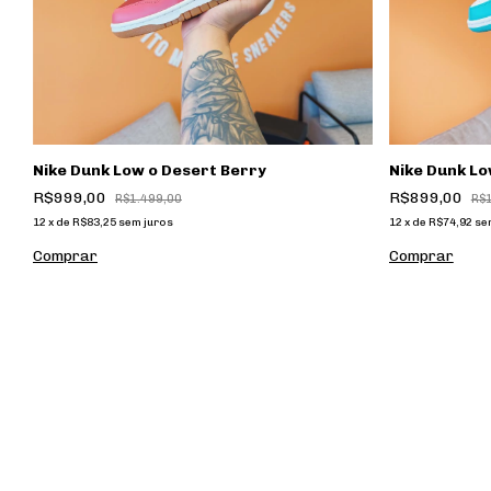
Nike Dunk Low o Desert Berry
Nike Dunk Lo
R$999,00
R$899,00
R$1.499,00
R$
12
x
de
R$83,25
sem juros
12
x
de
R$74,92
se
Comprar
Comprar