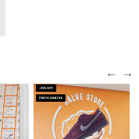
-
33
%
OFF
FRETE GRÁTIS