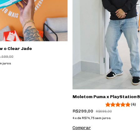
w o Clear Jade
1.599,00
m juros
Moletom Puma x PlayStation®
(4)
R$299,00
R$699,00
4
x
de
R$74,75
sem juros
Comprar