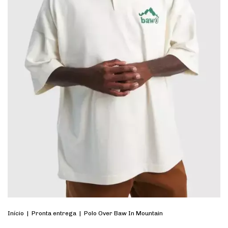
Início
|
Pronta entrega
|
Polo Over Baw In Mountain