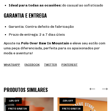
Ideal para todas as ocasiões:
do casual ao sofisticado
GARANTIA E ENTREGA
Garantia: Contra defeito de fabricação
Prazo de entrega: 2 a 7 dias úteis
Aposte na
Polo Over Baw In Mountain
e eleve seu estilo com
uma peça diferenciada, perfeita para os apaixonados por
moda e aventura!
WHATSAPP
FACEBOOK
TWITTER
PINTEREST
PRODUTOS SIMILARES
-
10
%
OFF
-
33
%
OFF
FRETE GRÁTIS
FRETE GRÁTIS