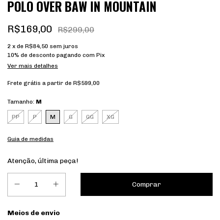
POLO OVER BAW IN MOUNTAIN
R$169,00
R$299,00
2
x de
R$84,50
sem juros
10% de desconto
pagando com Pix
Ver mais detalhes
Frete grátis
a partir de
R$599,00
Tamanho:
M
PP
P
M
G
GG
XG
Guia de medidas
Atenção, última peça!
Entregas para o CEP:
Meios de envio