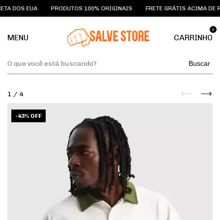
A DOS EUA
PRODUTOS 100% ORIGINAIS
FRETE GRÁTIS ACIMA DE R$5
0
MENU
CARRINHO
Buscar
1
/
4
-
43
%
OFF