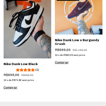
Nike Dunk Low o Burgundy
Crush
R$999,00
R$1.499,00
12
x
de
R$83,25
sem juros
Comprar
Nike Dunk Low Black
(1)
R$899,00
R$999,00
12
x
de
R$74,92
sem juros
Comprar