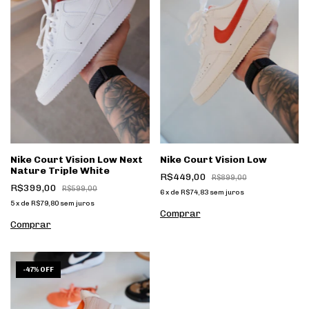
Nike Court Vision Low Next
Nike Court Vision Low
Nature Triple White
R$449,00
R$899,00
R$399,00
R$599,00
6
x
de
R$74,83
sem juros
5
x
de
R$79,80
sem juros
Comprar
Comprar
1
/
7
-
47
%
OFF