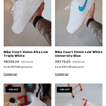
Nike Court Vision Alta Low
Nike Court Vision Low White
Triple White
University Blue
R$399,00
R$379,00
R$759,00
R$699,00
5
x
de
R$79,80
sem juros
5
x
de
R$75,80
sem juros
Comprar
Comprar
1
/
6
1
/
7
-
33
%
OFF
-
50
%
OFF