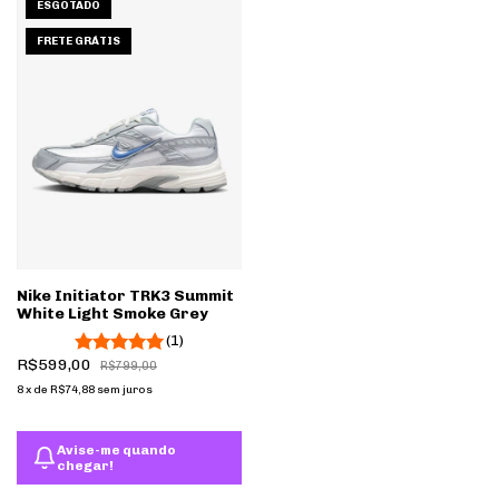
ESGOTADO
1
/
9
FRETE GRÁTIS
Nike Initiator TRK3 Summit
White Light Smoke Grey
(1)
R$599,00
R$799,00
8
x
de
R$74,88
sem juros
Avise-me quando
chegar!