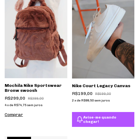
Mochila Nike Sportswear
Nike Court Legacy Canvas
Bronw swoosh
R$199,00
R$599,00
R$299,00
R$399,00
2
x
de
R$99,50
sem juros
4
x
de
R$74,75
sem juros
Avise-me quando
chegar!