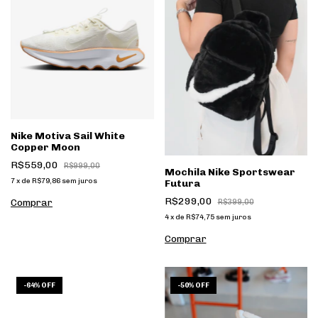
Nike Motiva Sail White
Copper Moon
R$559,00
R$999,00
Mochila Nike Sportswear
7
x
de
R$79,86
sem juros
Futura
R$299,00
Comprar
R$399,00
4
x
de
R$74,75
sem juros
1
/
8
-
64
%
OFF
-
50
%
OFF