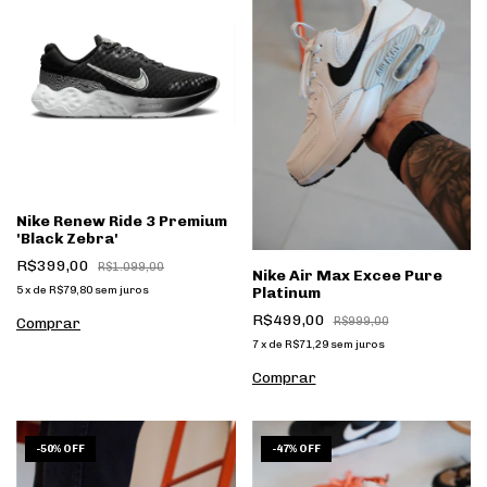
Nike Renew Ride 3 Premium
'Black Zebra'
R$399,00
R$1.099,00
Nike Air Max Excee Pure
5
x
de
R$79,80
sem juros
Platinum
R$499,00
Comprar
R$999,00
7
x
de
R$71,29
sem juros
Comprar
1
/
6
1
/
7
-
50
%
OFF
-
47
%
OFF