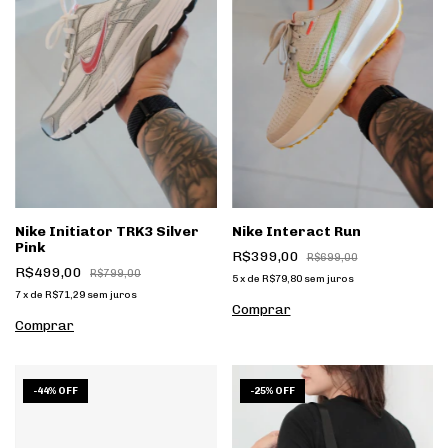
Nike Initiator TRK3 Silver
Nike Interact Run
Pink
R$399,00
R$699,00
R$499,00
R$799,00
5
x
de
R$79,80
sem juros
7
x
de
R$71,29
sem juros
Comprar
Comprar
1
/
6
1
/
9
-
44
%
OFF
-
25
%
OFF