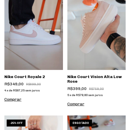
Nike Court Royale 2
Nike Court Vision Alta Low
Rose
R$349,00
R$699,00
R$399,00
R$759,00
4
x
de
R$87,25
sem juros
5
x
de
R$79,80
sem juros
Comprar
Comprar
1
/
8
1
/
4
-
25
%
OFF
ESGOTADO