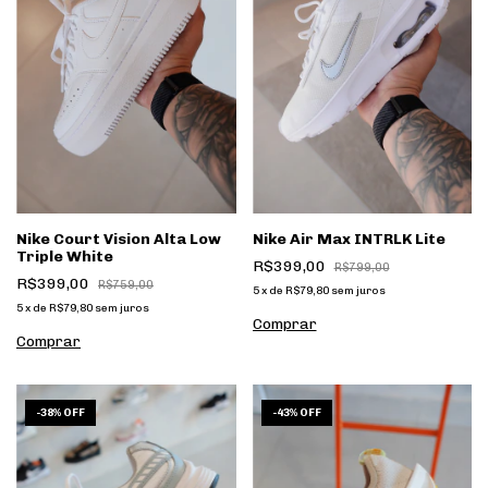
Nike Court Vision Alta Low
Nike Air Max INTRLK Lite
Triple White
R$399,00
R$799,00
R$399,00
R$759,00
5
x
de
R$79,80
sem juros
5
x
de
R$79,80
sem juros
Comprar
Comprar
1
/
8
1
/
9
-
38
%
OFF
-
43
%
OFF