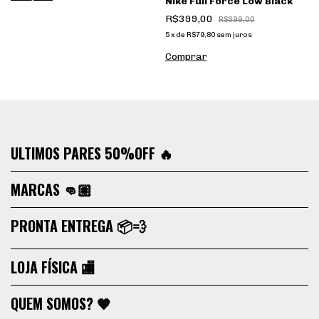
Nike Full Force Low Black
R$399,00
R$899,00
5
x
de
R$79,80
sem juros
Comprar
ULTIMOS PARES 50%OFF 🔥
MARCAS 👊🏽
PRONTA ENTREGA 📦💨
LOJA FÍSICA 🏬
QUEM SOMOS? 🧡