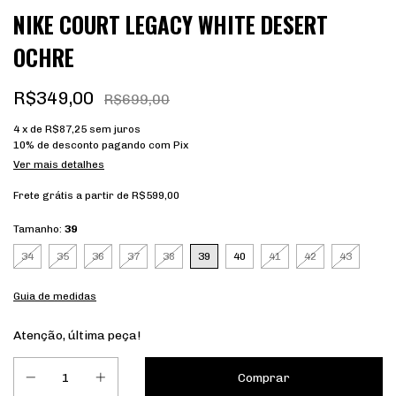
NIKE COURT LEGACY WHITE DESERT
OCHRE
R$349,00
R$699,00
4
x de
R$87,25
sem juros
10% de desconto
pagando com Pix
Ver mais detalhes
Frete grátis
a partir de
R$599,00
Tamanho:
39
34
35
36
37
38
39
40
41
42
43
Guia de medidas
Atenção, última peça!