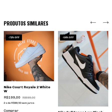
PRODUTOS SIMILARES
-
72
%
OFF
-
56
%
OFF
Nike Court Royale 2 White
W
R$199,00
R$699,00
2
x
de
R$99,50
sem juros
Comprar