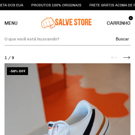
A DOS EUA
PRODUTOS 100% ORIGINAIS
FRETE GRÁTIS ACIMA DE R$59
0
MENU
CARRINHO
Buscar
1
/
9
-
50
%
OFF