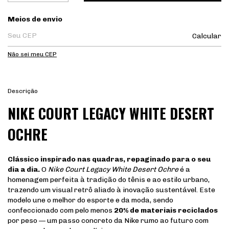
Entregas para o CEP:
Meios de envio
Calcular
Não sei meu CEP
Descrição
NIKE COURT LEGACY WHITE DESERT
OCHRE
Clássico inspirado nas quadras, repaginado para o seu
dia a dia.
O
Nike Court Legacy White Desert Ochre
é a
homenagem perfeita à tradição do tênis e ao estilo urbano,
trazendo um visual retrô aliado à inovação sustentável. Este
modelo une o melhor do esporte e da moda, sendo
confeccionado com pelo menos
20% de materiais reciclados
por peso — um passo concreto da Nike rumo ao futuro com