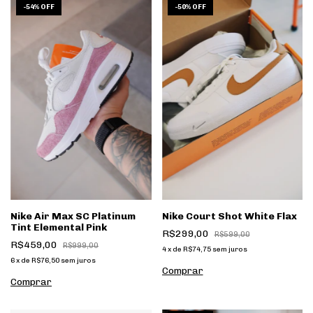
1
/
7
1
/
7
-
54
%
OFF
-
50
%
OFF
Nike Air Max SC Platinum
Nike Court Shot White Flax
Tint Elemental Pink
R$299,00
R$599,00
R$459,00
R$999,00
4
x
de
R$74,75
sem juros
6
x
de
R$76,50
sem juros
Comprar
Comprar