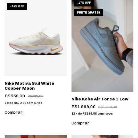
-
17
%
OFF
1
/
6
1
/
9
-
44
%
OFF
FRETE GRÁTIS
Nike Motiva Sail White
Copper Moon
R$559,00
R$999,00
Nike Kobe Air Force 1 Low
7
x
de
R$79,86
sem juros
R$1.999,00
R$2.399,00
Comprar
12
x
de
R$166,58
sem juros
Comprar