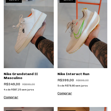
Nike Grandstand II
Nike Interact Run
Masculino
R$399,00
R$699,00
R$349,00
R$699,00
5
x
de
R$79,80
sem juros
4
x
de
R$87,25
sem juros
Comprar
Comprar