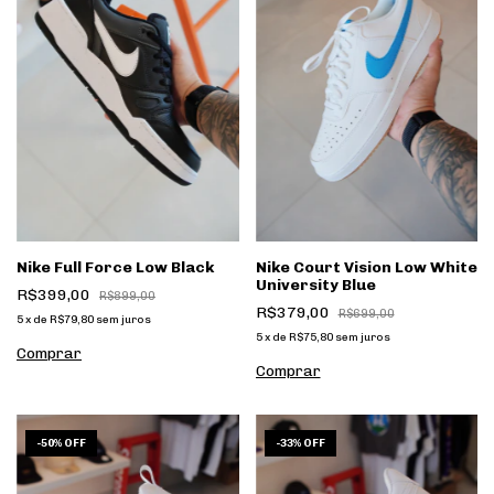
Nike Full Force Low Black
Nike Court Vision Low White
University Blue
R$399,00
R$899,00
R$379,00
R$699,00
5
x
de
R$79,80
sem juros
5
x
de
R$75,80
sem juros
Comprar
Comprar
1
/
6
1
/
6
-
50
%
OFF
-
33
%
OFF