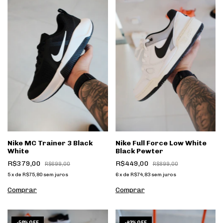
Nike MC Trainer 3 Black
Nike Full Force Low White
White
Black Pewter
R$379,00
R$449,00
R$699,00
R$899,00
5
x
de
R$75,80
sem juros
6
x
de
R$74,83
sem juros
Comprar
Comprar
1
/
8
1
/
9
-
50
%
OFF
-
43
%
OFF