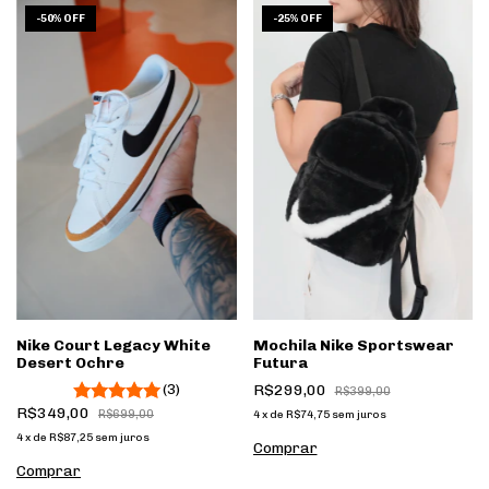
1
/
9
1
/
9
-
50
%
OFF
-
25
%
OFF
Nike Court Legacy White
Mochila Nike Sportswear
Desert Ochre
Futura
(3)
R$299,00
R$399,00
R$349,00
R$699,00
4
x
de
R$74,75
sem juros
4
x
de
R$87,25
sem juros
Comprar