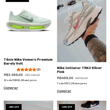
Tênis Nike Vomero Premium
Barely Volt
Nike Initiator TRK3 Silver
(2)
Pink
R$3.499,00
R$3.499,00
R$499,00
R$799,00
12
x
de
R$291,58
sem juros
7
x
de
R$71,29
sem juros
Comprar
Comprar
1
/
8
1
/
7
-
46
%
OFF
-
50
%
OFF