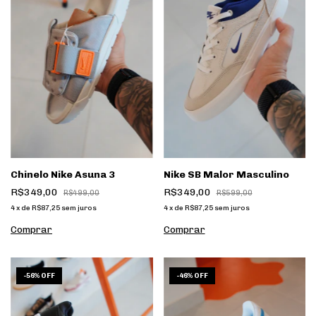
Chinelo Nike Asuna 3
Nike SB Malor Masculino
R$349,00
R$349,00
R$499,00
R$599,00
4
x
de
R$87,25
sem juros
4
x
de
R$87,25
sem juros
Comprar
Comprar
1
/
5
1
/
7
-
56
%
OFF
-
46
%
OFF