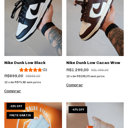
Nike Dunk Low Black
Nike Dunk Low Cacao Wow
(1)
R$1.299,00
R$1.399,00
R$899,00
R$999,00
12
x
de
R$108,25
sem juros
12
x
de
R$74,92
sem juros
Comprar
Comprar
-
33
%
OFF
1
/
5
1
/
8
-
47
%
OFF
FRETE GRÁTIS