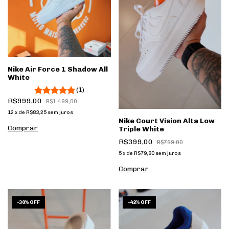
Nike Air Force 1 Shadow All
White
(1)
R$999,00
R$1.499,00
12
x
de
R$83,25
sem juros
Nike Court Vision Alta Low
Comprar
Triple White
R$399,00
R$759,00
5
x
de
R$79,80
sem juros
Comprar
1
/
6
1
/
9
-
30
%
OFF
-
42
%
OFF