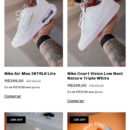
Nike Air Max INTRLK Lite
Nike Court Vision Low Next
Nature Triple White
R$399,00
R$799,00
R$399,00
R$599,00
5
x
de
R$79,80
sem juros
5
x
de
R$79,80
sem juros
Comprar
Comprar
1
/
8
1
/
5
-
50
%
OFF
-
72
%
OFF