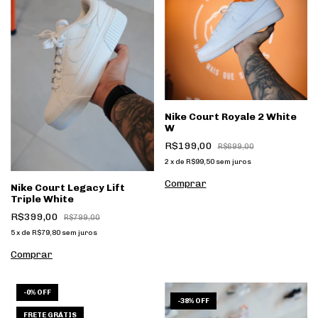
Nike Court Royale 2 White
W
R$199,00
R$699,00
2
x
de
R$99,50
sem juros
Comprar
Nike Court Legacy Lift
Triple White
R$399,00
R$799,00
5
x
de
R$79,80
sem juros
Comprar
-
0
%
OFF
1
/
8
1
/
8
-
38
%
OFF
FRETE GRÁTIS