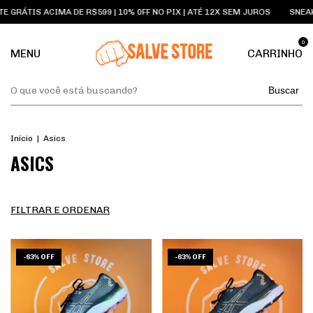
E GRÁTIS ACIMA DE R$599 | 10% 0FF NO PIX | ATÉ 12X SEM JUROS
SNEAK
0
MENU
CARRINHO
Buscar
Início
|
Asics
ASICS
FILTRAR E ORDENAR
1
/
5
1
/
5
-
63
%
OFF
-
63
%
OFF