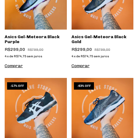
Asics Gel-Meteora Black
Asics Gel-Meteora Black
Purple
Gold
R$299,00
R$299,00
R$799,00
R$799,00
4
x
de
R$74,75
sem juros
4
x
de
R$74,75
sem juros
Comprar
Comprar
1
/
5
1
/
5
-
57
%
OFF
-
63
%
OFF