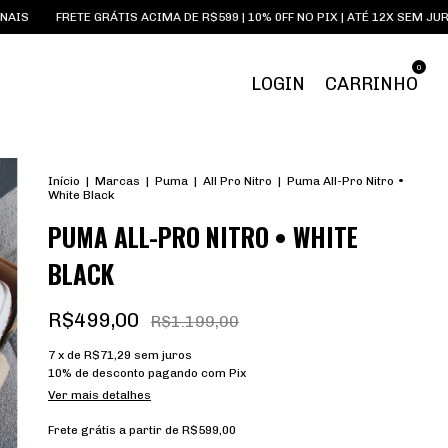
 GRÁTIS ACIMA DE R$599 | 10% 0FF NO PIX | ATÉ 12X SEM JUROS
SNEAKE
0
LOGIN
CARRINHO
Início
|
Marcas
|
Puma
|
All Pro Nitro
|
Puma All-Pro Nitro •
White Black
PUMA ALL-PRO NITRO • WHITE
BLACK
R$499,00
R$1.199,00
7
x de
R$71,29
sem juros
10% de desconto
pagando com Pix
Ver mais detalhes
Frete grátis
a partir de
R$599,00