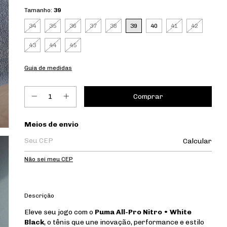
Tamanho:
39
34
35
36
37
38
39
40
41
42
43
44
45
Guia de medidas
Entregas para o CEP:
Meios de envio
Calcular
Não sei meu CEP
Descrição
Eleve seu jogo com o
Puma All-Pro Nitro • White
Black
, o tênis que une inovação, performance e estilo