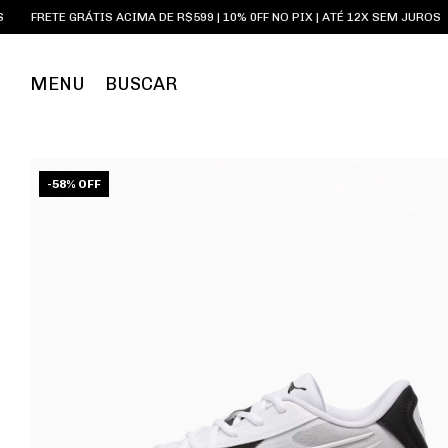
TIS ACIMA DE R$599 | 10% 0FF NO PIX | ATÉ 12X SEM JUROS
SNEAKERS 
MENU
BUSCAR
-
58
%
OFF